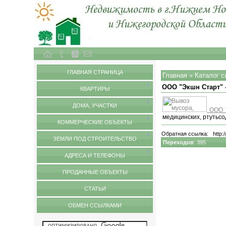
Объекты недвижимости в городе Нижний Новгород и Нижегородской области
Обмен ссылками
ГЛАВНАЯ СТРАНИЦА
Главная
»
Каталог с
ООО "Экшн Старт" 
КВАРТИРЫ
ДОМА, УЧАСТКИ
ООО "
медицинских, ртутьсо
КОММЕРЧЕСКИЕ ОБЪЕКТЫ
Обратная ссылка:
http:
ЗЕМЛИ ПОД СТРОИТЕЛЬСТВО
Переходов
: 395
АДРЕСА И ТЕЛЕФОНЫ
ПРОДАННЫЕ ОБЪЕКТЫ
СТАТЬИ
ОБМЕН ССЫЛКАМИ