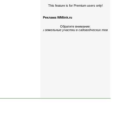
This feature is for Premium users only!
Реклама WMlink.ru
Обратите внимание:
ые
,
многокомнатные
;
дома и земельные участки
в садоводческих товариществах
«